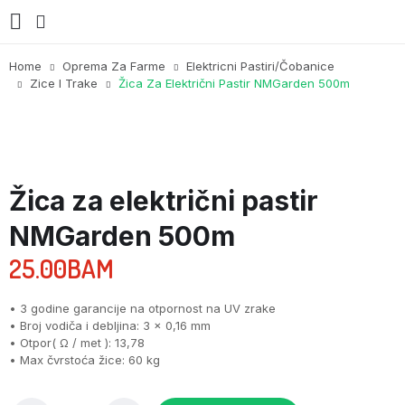
Home
Oprema Za Farme
Elektricni Pastiri/čobanice
Zice I Trake
Žica Za Električni Pastir NMGarden 500m
Žica za električni pastir
NMGarden 500m
25.00
BAM
• 3 godine garancije na otpornost na UV zrake
• Broj vodiča i debljina: 3 x 0,16 mm
• Otpor( Ω / met ): 13,78
• Max čvrstoća žice: 60 kg