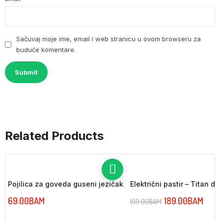
Sačuvaj moje ime, email i web stranicu u ovom browseru za
buduće komentare.
Related Products
Pojilica za goveda guseni jezičak
Električni pastir – Titan d
69.00
BAM
189.00
BAM
199.00
BAM