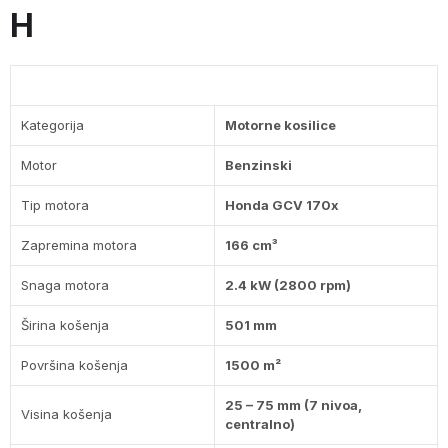
H
KARAKTERISTIKE
Kategorija
Motorne kosilice
Motor
Benzinski
Tip motora
Honda GCV 170x
Zapremina motora
166 cm³
Snaga motora
2.4 kW (2800 rpm)
Širina košenja
501 mm
Površina košenja
1500 m²
25 – 75 mm (7 nivoa,
Visina košenja
centralno)