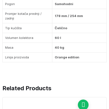
Pogon
Samohodni
Promjer kotača prednji /
178 mm / 254 mm
zadnji
Tip kućišta
Čelično
Volumen kolektora
60 l
Masa
40 kg
Linija proizvoda
Orange edition
Related Products