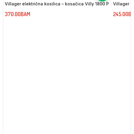
Villager električna kosilica – kosačica Villy 1800 P
Villager e
370.00
BAM
245.00
B