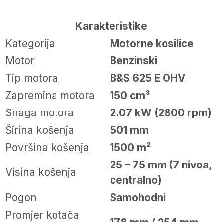
Karakteristike
Kategorija
Motorne kosilice
Motor
Benzinski
Tip motora
B&S 625 E OHV
Zapremina motora
150 cm³
Snaga motora
2.07 kW (2800 rpm)
Širina košenja
501 mm
Površina košenja
1500 m²
25 – 75 mm (7 nivoa,
Visina košenja
centralno)
Pogon
Samohodni
Promjer kotača