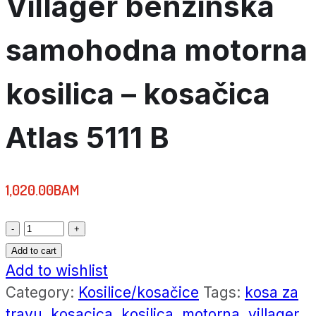
Villager benzinska
samohodna motorna
kosilica – kosačica
Atlas 5111 B
1,020.00
BAM
Villager
benzinska
Add to cart
samohodna
Add to wishlist
motorna
Category:
Kosilice/kosačice
Tags:
kosa za
kosilica
travu
,
kosacica
,
kosilica
,
motorna
,
villager