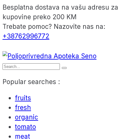
Besplatna dostava na vašu adresu za
kupovine preko 200 KM
Trebate pomoc? Nazovite nas na:
+38762996772
Popular searches :
fruits
fresh
organic
tomato
meat