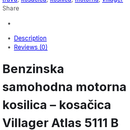
–
Share
kosačica
Atlas
5111
Description
B
Reviews (0)
quantity
Benzinska
samohodna motorna
kosilica – kosačica
Villager Atlas 5111 B