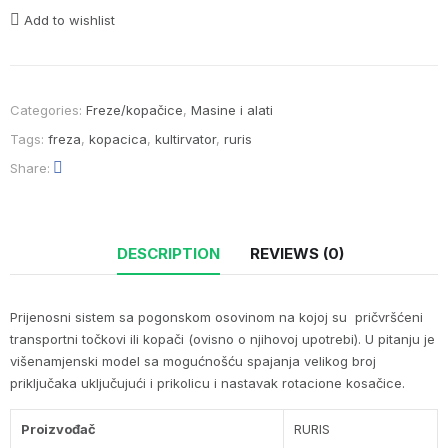
Add to wishlist
Categories:
Freze/kopačice
,
Masine i alati
Tags:
freza
,
kopacica
,
kultirvator
,
ruris
Share
DESCRIPTION
REVIEWS (0)
Prijenosni sistem sa pogonskom osovinom na kojoj su pričvršćeni
transportni točkovi ili kopači (ovisno o njihovoj upotrebi). U pitanju je
višenamjenski model sa mogućnošću spajanja velikog broj
priključaka uključujući i prikolicu i nastavak rotacione kosačice.
Proizvođač
RURIS