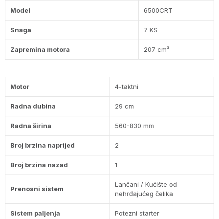
Model
6500CRT
Snaga
7 KS
Zapremina motora
207 cm³
Motor
4-taktni
Radna dubina
29 cm
Radna širina
560-830 mm
Broj brzina naprijed
2
Broj brzina nazad
1
Lančani / Kućište od
Prenosni sistem
nehrđajućeg čelika
Sistem paljenja
Potezni starter