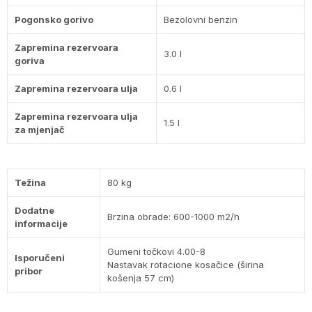
Pogonsko gorivo
Bezolovni benzin
Zapremina rezervoara
3.0 l
goriva
Zapremina rezervoara ulja
0.6 l
Zapremina rezervoara ulja
1.5 l
za mjenjač
Težina
80 kg
Dodatne
Brzina obrade: 600-1000 m2/h
informacije
Gumeni točkovi 4.00-8
Isporučeni
Nastavak rotacione kosačice (širina
pribor
košenja 57 cm)