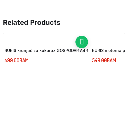
Related Products
RURIS krunjač za kukuruz GOSPODAR A4R
RURIS motorna prs
499.00
BAM
549.00
BAM