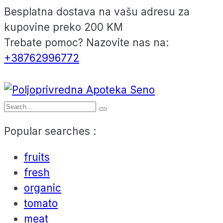
Besplatna dostava na vašu adresu za
kupovine preko 200 KM
Trebate pomoc? Nazovite nas na:
+38762996772
Popular searches :
fruits
fresh
organic
tomato
meat