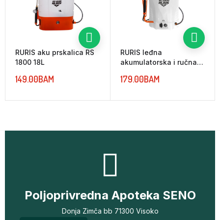
RURIS aku prskalica RS
RURIS leđna
1800 18L
akumulatorska i ručna
prskalica RS 2000 20L
149.00
BAM
179.00
BAM
2u1
Poljoprivredna Apoteka SENO
Donja Zimča bb 71300 Visoko